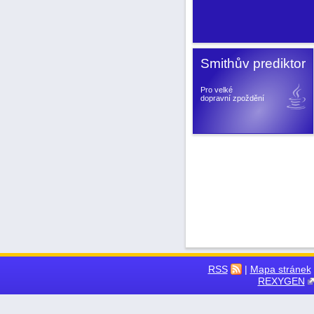
Smithův prediktor
Pro velké
dopravní zpoždění
RSS
|
Mapa stránek
REXYGEN