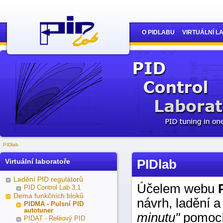
O PIDLABU
VIRTUÁLNÍ 
PIDlab
PIDlab
Virtuální laboratoře
Ladění PID regulátorů
Účelem webu
PID Control Lab 3.1
Dema funkčních bloků
návrh, ladění a
PIDMA - Pulsní PID
autotuner
minutu"
pomocí 
PIDAT - Reléový PID