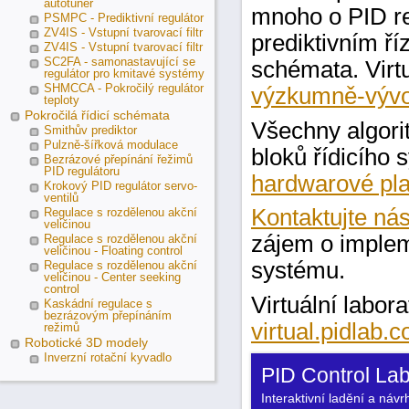
autotuner
mnoho o PID re
PSMPC - Prediktivní regulátor
ZV4IS - Vstupní tvarovací filtr
prediktivním ří
ZV4IS - Vstupní tvarovací filtr
SC2FA - samonastavující se
schémata. Virt
regulátor pro kmitavé systémy
SHMCCA - Pokročilý regulátor
výzkumně-vývo
teploty
Pokročilá řídicí schémata
Všechny algori
Smithův prediktor
Pulzně-šířková modulace
bloků řídicího
Bezrázové přepínání řežimů
PID regulátoru
hardwarové pla
Krokový PID regulátor servo-
ventilů
Kontaktujte ná
Regulace s rozdělenou akční
veličinou
zájem o implem
Regulace s rozdělenou akční
veličinou - Floating control
systému.
Regulace s rozdělenou akční
veličinou - Center seeking
control
Virtuální labor
Kaskádní regulace s
bezrázovým přepínáním
virtual.pidlab.
režimů
Robotické 3D modely
Inverzní rotační kyvadlo
}
PID Control Lab
Interaktivní ladění a návr